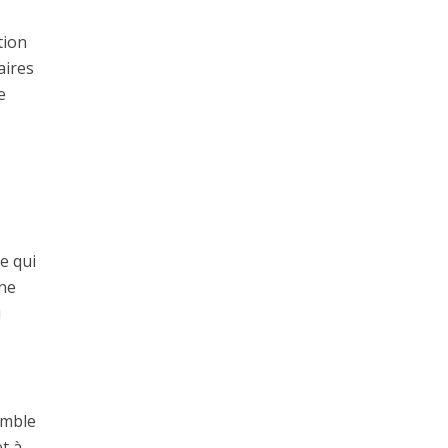
tion
aires
e
Ce qui
une
u
emble
t à